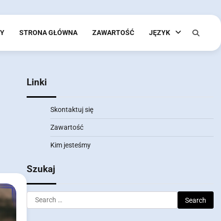
MY
STRONA GŁÓWNA
ZAWARTOŚĆ
JĘZYK
Linki
Skontaktuj się
Zawartość
Kim jesteśmy
Szukaj
Search
for: