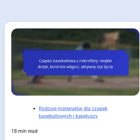
Rodzaje materiałów dla czapek
baseballowych i kapeluszy
18 min read