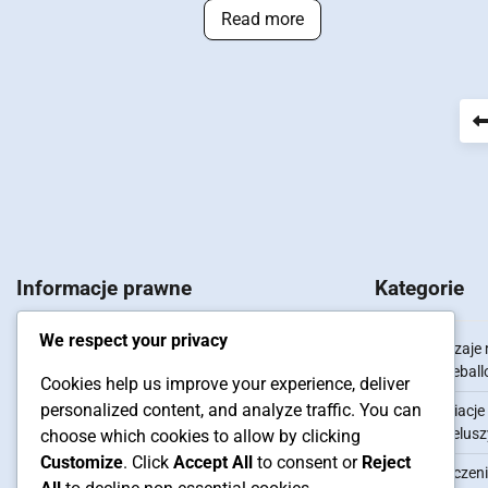
Read more
Posts
pagination
Informacje prawne
Kategorie
We respect your privacy
Skontaktuj się
Rodzaje 
baseball
Cookies help us improve your experience, deliver
Pliki cookie i śledzenie
personalized content, and analyze traffic. You can
Wariacje
Kim jesteśmy
kapelusz
choose which cookies to allow by clicking
Customize
. Click
Accept All
to consent or
Reject
Regulamin
Znaczeni