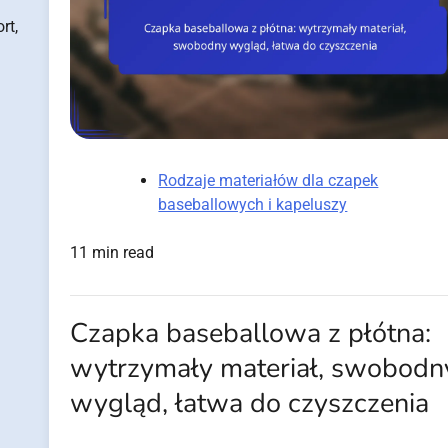
rt,
Rodzaje materiałów dla czapek
baseballowych i kapeluszy
11 min read
Czapka baseballowa z płótna:
wytrzymały materiał, swobodn
wygląd, łatwa do czyszczenia