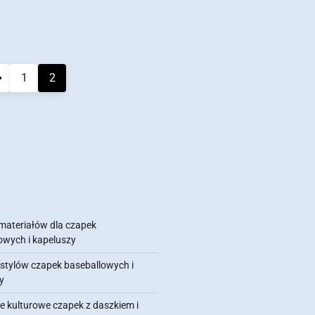
1
2
materiałów dla czapek
owych i kapeluszy
 stylów czapek baseballowych i
y
e kulturowe czapek z daszkiem i