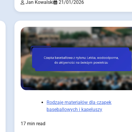
Jan Kowalski
21/01/2026
Rodzaje materiałów dla czapek
baseballowych i kapeluszy
17 min read