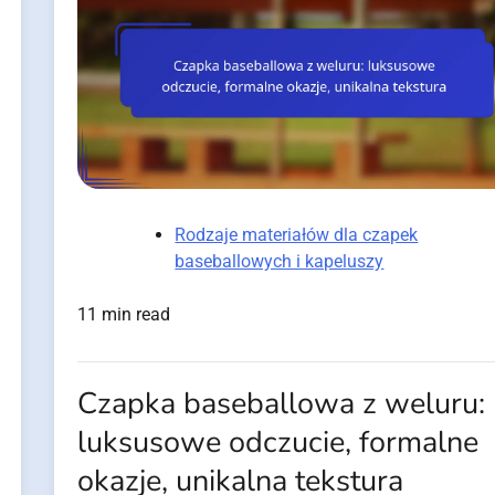
Rodzaje materiałów dla czapek
baseballowych i kapeluszy
11 min read
Czapka baseballowa z weluru:
luksusowe odczucie, formalne
okazje, unikalna tekstura