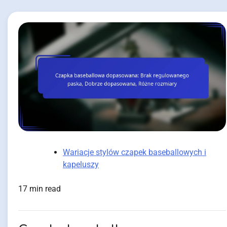
Wariacje stylów czapek baseballowych i
kapeluszy
17 min read