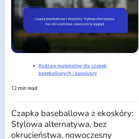
Rodzaje materiałów dla czapek
baseballowych i kapeluszy
12 min read
Czapka baseballowa z ekoskóry:
Stylowa alternatywa, bez
okrucieństwa, nowoczesny