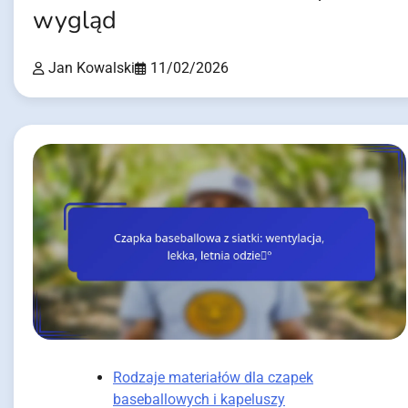
wygląd
Jan Kowalski
11/02/2026
Rodzaje materiałów dla czapek
baseballowych i kapeluszy