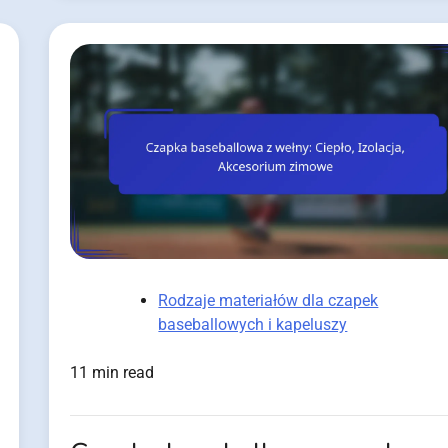
Rodzaje materiałów dla czapek
baseballowych i kapeluszy
11 min read