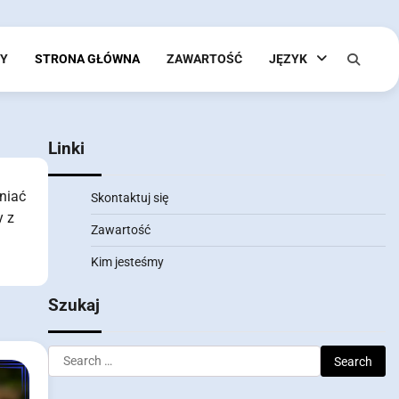
MY
STRONA GŁÓWNA
ZAWARTOŚĆ
JĘZYK
Linki
łniać
Skontaktuj się
y z
Zawartość
Kim jesteśmy
Szukaj
Search
for: