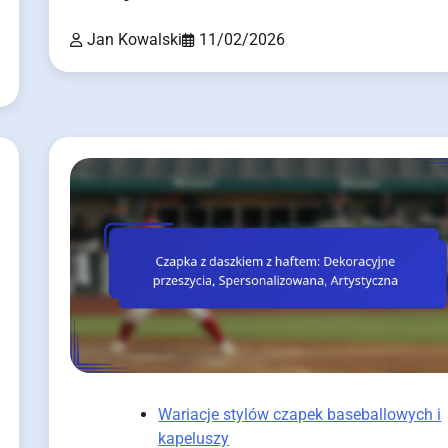
Jan Kowalski
11/02/2026
Wariacje stylów czapek baseballowych i
kapeluszy