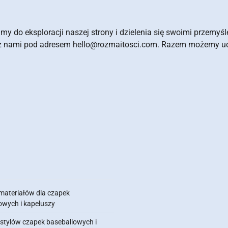
y do eksploracji naszej strony i dzielenia się swoimi przemyśl
ć z nami pod adresem
hello@rozmaitosci.com
. Razem możemy u
materiałów dla czapek
owych i kapeluszy
 stylów czapek baseballowych i