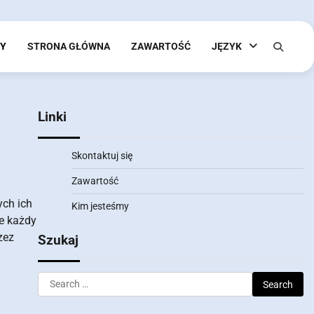
MY
STRONA GŁÓWNA
ZAWARTOŚĆ
JĘZYK
Linki
Skontaktuj się
Zawartość
ych ich
Kim jesteśmy
ie każdy
zez
Szukaj
Search
for: